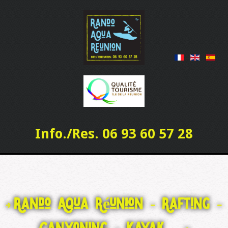
Info./Res. 06 93 60 57 28
Rando Aqua Réunion - Rafting -
(