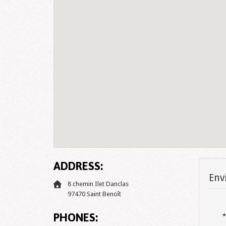
ADDRESS:
Env
8 chemin Ilet Danclas
97470 Saint Benoît
PHONES:
*