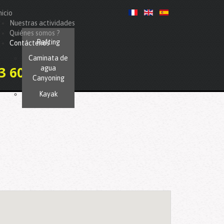
nicio
Nuestras actividades
Quiénes somos ?
Rafting
Contáctenos
Caminata de
agua
3 60 57 28
Canyoning
Kayak