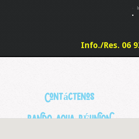
I
Info./Res. 06 9
Contáctenos
RANDO AQUA RÉUNION