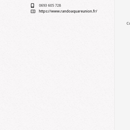
0693 605 728
https://www.randoaquareunion.fr/
Co