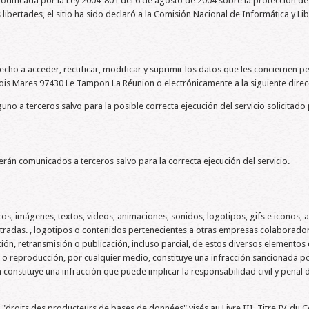
dificada por la Ley 2004-801 del 6 de agosto de 2004 sobre la protección de l
s libertades, el sitio ha sido declaró a la Comisión Nacional de Informática y Li
erecho a acceder, rectificar, modificar y suprimir los datos que les concierne
 Mares 97430 Le Tampon La Réunion o electrónicamente a la siguiente direcc
 a terceros salvo para la posible correcta ejecución del servicio solicitado p
rán comunicados a terceros salvo para la correcta ejecución del servicio.
ficos, imágenes, textos, videos, animaciones, sonidos, logotipos, gifs e iconos
das. , logotipos o contenidos pertenecientes a otras empresas colaborador
ión, retransmisión o publicación, incluso parcial, de estos diversos elementos
eproducción, por cualquier medio, constituye una infracción sancionada por l
 constituye una infracción que puede implicar la responsabilidad civil y penal 
ts des producteurs de bases de données" visés au Livre III, Titre IV, du Code 