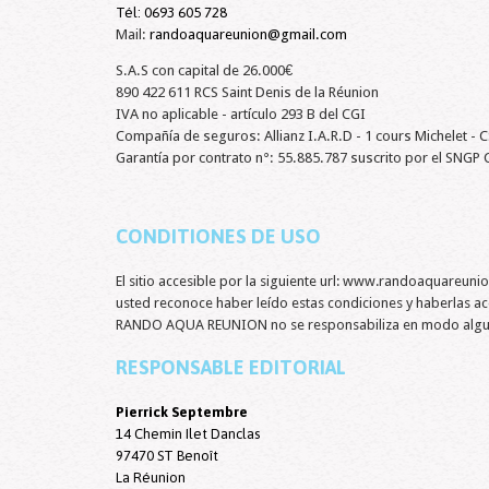
Tél:
0693 605 728
Mail:
randoaquareunion@gmail.com
S.A.S con capital de 26.000€
890 422 611 RCS Saint Denis de la Réunion
IVA no aplicable - artículo 293 B del CGI
Compañía de seguros: Allianz I.A.R.D - 1 cours Michelet -
Garantía por contrato n°: 55.885.787 suscrito por el SNGP
CONDITIONES DE USO
El sitio accesible por la siguiente url: www.randoaquareunion.
usted reconoce haber leído estas condiciones y haberlas 
RANDO AQUA REUNION no se responsabiliza en modo alguno 
RESPONSABLE EDITORIAL
Pierrick Septembre
14 Chemin Ilet Danclas
97470 ST Benoît
La Réunion