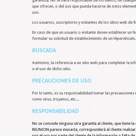
garantiza. No se hace responsable de los daños, de cualquier
que ofrecen, o del uso que pueda hacerse de estos elemento
uso.
Los usuarios, suscriptores y visitantes de los sitios web
En caso de que un usuario o visitante desee establecer un 
formular su solicitud de establecimiento de un Hipervíncul
BUSCADA
Asimismo, la referencia a un sitio web para completar l
o el uso de dicho sitio.
PRÉCAUCIONES DE USO
Por lo tanto, es su responsabilidad tomar las precauciones 
como virus, troyanos, etc....
RESPONSABILIDAD
No se concede ninguna otra garantía al cliente, que tiene
REUNION parece inexacta, corresponderá al cliente realizar 
por el uso por parte del cliente de la información o falta d