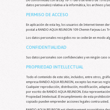
De conformidad con la Ley 78-17 del 6 de enero de 1978 (mo
datos personales) relativa a la informática, los archivos y la
PERMISO DE ACCESO
En aplicación de esta ley, los usuarios de Internet tienen d
postal a RANDO AQUA REUNION 109 Chemin Farjeau Les Trois
Los datos personales recogidos no se cederán en modo alguno
CONFIDENTIALIDAD
Sus datos personales son confidenciales y en ningún caso se
PROPRIEDAD INTELLECTUAL
Todo el contenido de este sitio, incluidos, entre otros, grá
empresa RANDO AQUA REUNION, excepto las marcas registra
Cualquier reproducción, distribución, modificación, adaptac
por escrito de RANDO AQUA REUNION. Esta representación o r
Propiedad Intelectual. El incumplimiento de esta prohibición
copiado pueden emprender acciones legales contra usted.
RANDO AQUA REUNION est identiquement propriétaire des "droi