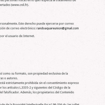
as personas físicas en lo que respecta al tratamiento de
bertades (www.cnil.fr).
n personalmente. Este derecho puede ejercerse por correo
ión de correo electrónico:
randoaquareunion@gmail.com
or el usuario de Internet.
, así como su formato, son propiedad exclusiva de la
as o autores.
 está estrictamente prohibida sin el consentimiento expreso
os artículos L.3335-2 y siguientes del Código de la
del falsificador. Además, los propietarios del Contenido
de la Propriété Intellectuelle (loi n° 98-536 du 1er juillet