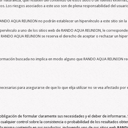
 naturaleza, que resulten del contenido de estos sitios o de fuentes externas, 
s. Los riesgos asociados a este uso son de plena responsabilidad del usuario
 de RANDO AQUA REUNION no podrán establecer un hipervínculo a este sitio sin
hipervínculo a uno de los sitios web de RANDO AQUA REUNION, le corresponderá 
o. RANDO AQUA REUNION se reserva el derecho de aceptar o rechazar un hiperenl
a información buscada no implica en modo alguno que RANDO AQUA REUNION rec
necesarias para asegurarse de que lo que elija utilizar no se vea afectado por 
 la obligación de formular claramente sus necesidades y el deber de informar
cualquier control sobre la consistencia o probabilidad de los resultados obte
e la misma contenida en sus productos, incluyendo uno de sus sitios web.
RAND